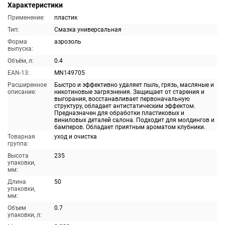
Характеристики
Применение:
пластик
Тип:
Смазка универсальная
Форма
аэрозоль
выпуска:
Объём, л:
0.4
EAN-13:
MN149705
Расширенное
Быстро и эффективно удаляет пыль, грязь, масляные и
описание:
никотиновые загрязнения. Защищает от старения и
выгорания, восстанавливает первоначальную
структуру, обладает антистатическим эффектом.
Предназначен для обработки пластиковых и
виниловых деталей салона. Подходит для молдингов и
бамперов. Обладает приятным ароматом клубники.
Товарная
уход и очистка
группа:
Высота
235
упаковки,
мм:
Длина
50
упаковки,
мм:
Объем
0.7
упаковки, л: