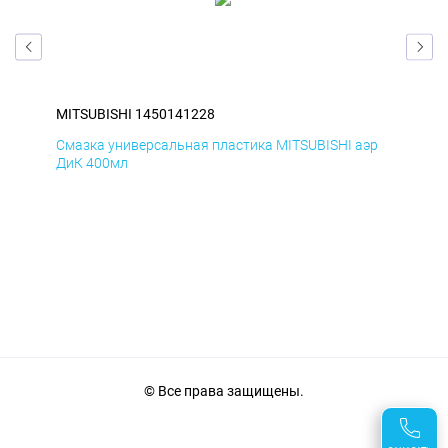
MITSUBISHI 1450141228
MIT
эр
Смазка универсальная пластика MITSUBISHI аэр
Сма
ДиК 400мл
ПхВ
© Все права защищены.