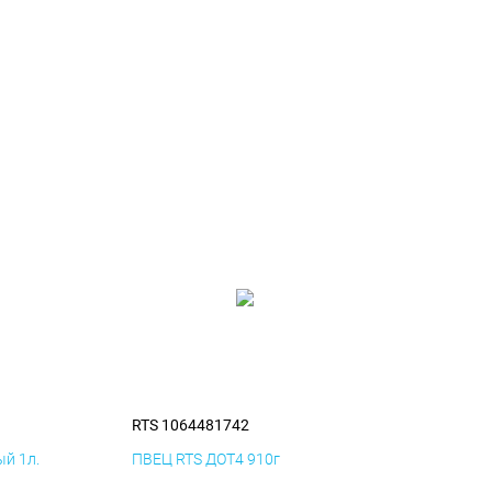
RTS 1064481742
й 1л.
ПВЕЦ RTS ДОТ4 910г