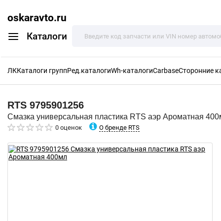
oskaravto.ru
Каталоги
ЛК
Каталоги групп
Ред.каталоги
Wh-каталоги
Carbase
Сторонние к
RTS
9795901256
Смазка универсальная пластика RTS аэр Ароматная 400
О бренде RTS
0 оценок