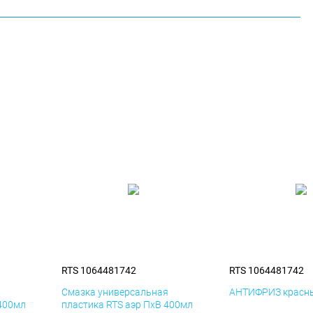
RTS 1064481742
RTS 1064481742
я
Смазка универсальная
АНТИФРИЗ красны
 400мл
пластика RTS аэр ПхВ 400мл