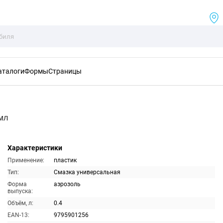
аталоги
Формы
Страницы
мл
Характеристики
Применение:
пластик
Тип:
Смазка универсальная
Форма
аэрозоль
выпуска:
Объём, л:
0.4
EAN-13:
9795901256