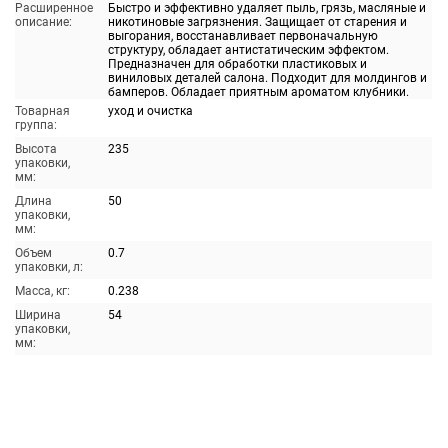
Расширенное
Быстро и эффективно удаляет пыль, грязь, масляные и
описание:
никотиновые загрязнения. Защищает от старения и
выгорания, восстанавливает первоначальную
структуру, обладает антистатическим эффектом.
Предназначен для обработки пластиковых и
виниловых деталей салона. Подходит для молдингов и
бамперов. Обладает приятным ароматом клубники.
Товарная
уход и очистка
группа:
Высота
235
упаковки,
мм:
Длина
50
упаковки,
мм:
Объем
0.7
упаковки, л:
Масса, кг:
0.238
Ширина
54
упаковки,
мм: