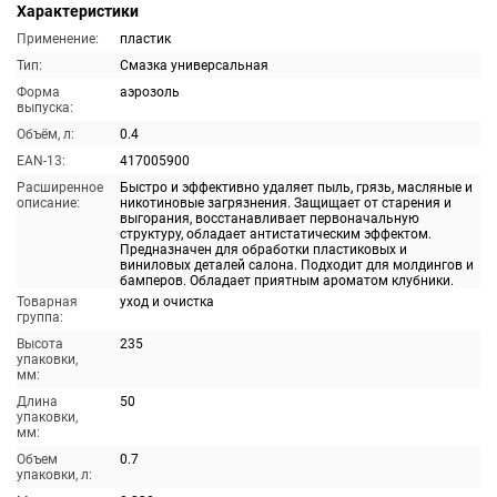
Характеристики
Применение:
пластик
Тип:
Смазка универсальная
Форма
аэрозоль
выпуска:
Объём, л:
0.4
EAN-13:
417005900
Расширенное
Быстро и эффективно удаляет пыль, грязь, масляные и
описание:
никотиновые загрязнения. Защищает от старения и
выгорания, восстанавливает первоначальную
структуру, обладает антистатическим эффектом.
Предназначен для обработки пластиковых и
виниловых деталей салона. Подходит для молдингов и
бамперов. Обладает приятным ароматом клубники.
Товарная
уход и очистка
группа:
Высота
235
упаковки,
мм:
Длина
50
упаковки,
мм:
Объем
0.7
упаковки, л: