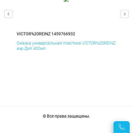
VICTOR%20REINZ 1459766932
VIC
INZ
Смазка универсальная пластика VICTOR%20REINZ
Сма
аэр ДиК 400мл
аэр
© Все права защищены.