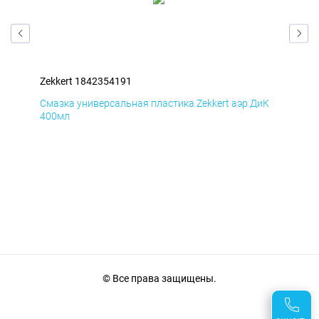
Zekkert 1842354191
Zek
мД
Смазка универсальная пластика Zekkert аэр ДиК
Сма
400мл
40
© Все права защищены.