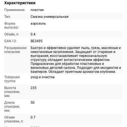
Характеристики
Применение:
пластик
Тип:
Смазка универсальная
Форма
аэрозоль
выпуска:
Объём, л:
0.4
EAN-13:
BE3495
Расширенное
Быстро и эффективно удаляет пыль, грязь, масляные и
описание:
никотиновые загрязнения. Защищает от старения и
выгорания, восстанавливает первоначальную
структуру, обладает антистатическим эффектом.
Предназначен для обработки пластиковых и
виниловых деталей салона. Подходит для молдингов и
бамперов. Обладает приятным ароматом клубники.
Товарная
уход и очистка
группа:
Высота
235
упаковки,
мм:
Длина
50
упаковки,
мм:
Объем
0.7
упаковки, л: